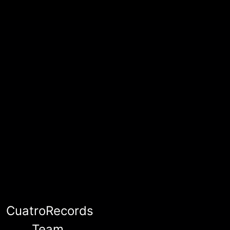
CuatroRecords
Team.