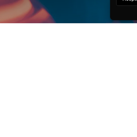
ical
Ableton Live
Producción musical
Four